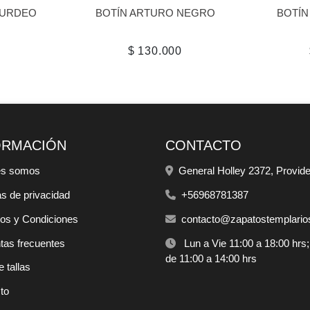
BURDEO
BOTÍN ARTURO NEGRO
BOTÍN
0
$ 130.000
ORMACIÓN
CONTACTO
es somos
General Holley 2372, Provid
as de privacidad
+56968781387
os y Condiciones
contacto@zapatostemplarios
tas frecuentes
Lun a Vie 11:00 a 18:00 hrs
de 11:00 a 14:00 hrs
 tallas
to