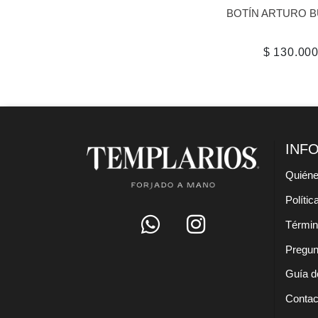
BOTÍN ARTURO 
$ 130.00
INF
Quién
Polític
Términ
Pregun
Guía de
Contac