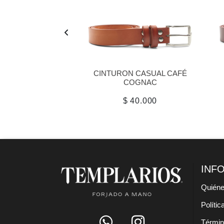
RENOVADORA
CINTURON CASUAL CAFÉ
COLORA
COGNAC
 12.000
$ 40.000
INF
Quién
Polític
Términ