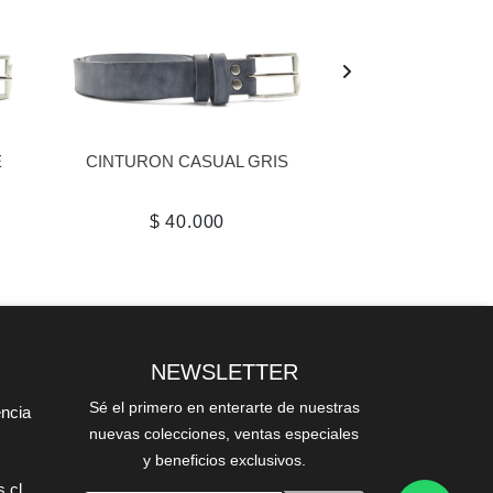
Sin Stock
É
CINTURON CASUAL GRIS
CINTURON 
VERD
$ 40.000
$ 40.
NEWSLETTER
Sé el primero en enterarte de nuestras
encia
nuevas colecciones, ventas especiales
y beneficios exclusivos.
.cl