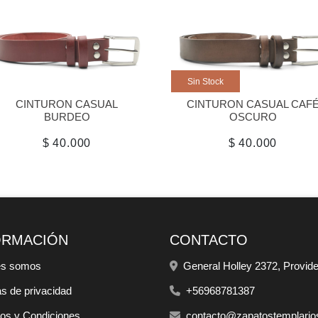
Sin Stock
CINTURON CASUAL
CINTURON CASUAL CAF
BURDEO
OSCURO
$ 40.000
$ 40.000
ORMACIÓN
CONTACTO
es somos
General Holley 2372, Provid
as de privacidad
+56968781387
os y Condiciones
contacto@zapatostemplarios