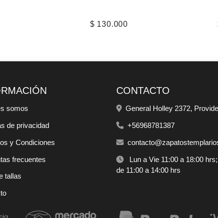
0
$ 130.000
ORMACIÓN
CONTACTO
es somos
General Holley 2372, Provid
as de privacidad
+56968781387
os y Condiciones
contacto@zapatostemplarios
tas frecuentes
Lun a Vie 11:00 a 18:00 hrs
de 11:00 a 14:00 hrs
 tallas
to