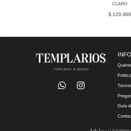
CLARO
$ 120.00
INF
Quién
Polític
Términ
Pregun
Guía de
Contac